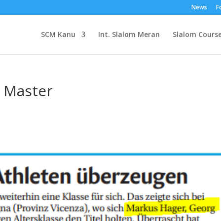
News
F
SCM Kanu
Int. Slalom Meran
Slalom Cours
& Master