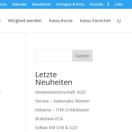
otos
Kalender
Newsletter
Vorlagen & Infos
Kontakt
Links
e
Mitglied werden
Kanu Kurse
Kanu-Facetten
Suchen
Letzte
Neuheiten
Vereinsmeisterschaft 2025
Verona – Nationales Rennen
Vobarno – ITM U16&Master
Bratislava ECA
Solkan EM U18 & U23