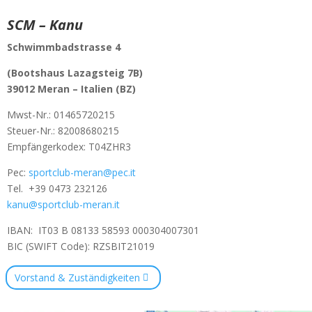
SCM – Kanu
Schwimmbadstrasse 4
(Bootshaus Lazagsteig 7B)
39012 Meran –
Italien (BZ)
Mwst-Nr.:
01465720215
Steuer-Nr.: 82008680215
Empfängerkodex: T04ZHR3
Pec:
sportclub-meran@pec.it
Tel.
+39 0473 232126
kanu@sportclub-meran.it
IBAN: IT03 B 08133 58593 000304007301
BIC (SWIFT Code): RZSBIT21019
Vorstand & Zuständigkeiten