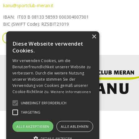
kanu@sportclub-meran.it
IBAN: IT03 B 08133 58593 000304007301
BIC (SWIFT Code): RZSBIT21019
×
Vorstand & Zuständigkeiten
Diese Webseite verwendet
Cookies.
Wir verwenden Cookies, um die
Benutzerfreundlichkeit unserer Website zu
verbessern. Durch die weitere Nutzung
unserer Webseite stimmen Sie der
Verwendung von Cookies gemäß unserer
Cookie-Richtlinie zu.
Weitere Informationen
UNBEDINGT ERFORDERLICH
TARGETING
ALLE AKZEPTIEREN
ALLE ABLEHNEN
DETAILS ANZEIGEN