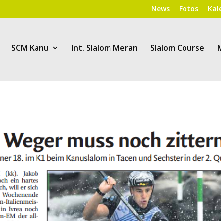
News
Fotos
Kal
SCM Kanu
Int. Slalom Meran
Slalom Course