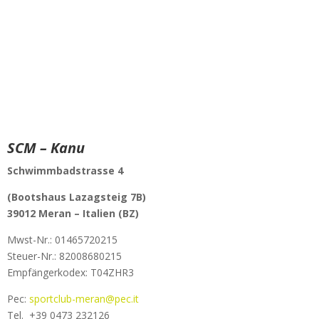
SCM – Kanu
Schwimmbadstrasse 4
(Bootshaus Lazagsteig 7B)
39012 Meran –
Italien (BZ)
Mwst-Nr.:
01465720215
Steuer-Nr.: 82008680215
Empfängerkodex: T04ZHR3
Pec:
sportclub-meran@pec.it
Tel.
+39 0473 232126