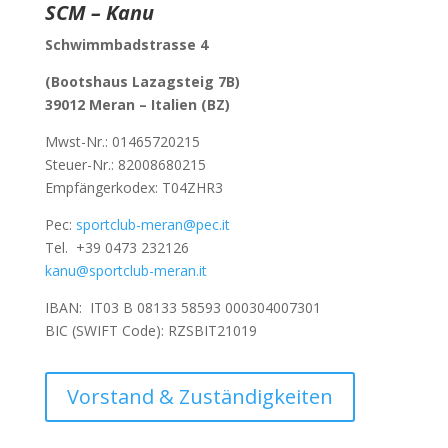
SCM – Kanu
Schwimmbadstrasse 4
(Bootshaus Lazagsteig 7B)
39012 Meran –
Italien (BZ)
Mwst-Nr.:
01465720215
Steuer-Nr.: 82008680215
Empfängerkodex: T04ZHR3
Pec:
sportclub-meran@pec.it
Tel.
+39 0473 232126
kanu@sportclub-meran.it
IBAN: IT03 B 08133 58593 000304007301
BIC (SWIFT Code): RZSBIT21019
Vorstand & Zuständigkeiten