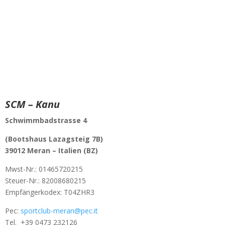
SCM – Kanu
Schwimmbadstrasse 4
(Bootshaus Lazagsteig 7B)
39012 Meran –
Italien (BZ)
Mwst-Nr.:
01465720215
Steuer-Nr.: 82008680215
Empfängerkodex: T04ZHR3
Pec:
sportclub-meran@pec.it
Tel.
+39 0473 232126