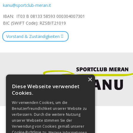
kanu@sportclub-meran.it
IBAN: IT03 B 08133 58593 000304007301
BIC (SWIFT Code): RZSBIT21019
Vorstand & Zuständigkeiten
×
Diese Webseite verwendet
Cookies.
Wir verwenden Cookies, um die
Benutzerfreundlichkeit unserer Website zu
verbessern. Durch die weitere Nutzung
unserer Webseite stimmen Sie der
Verwendung von Cookies gemäß unserer
Cookie-Richtlinie zu.
Weitere Informationen