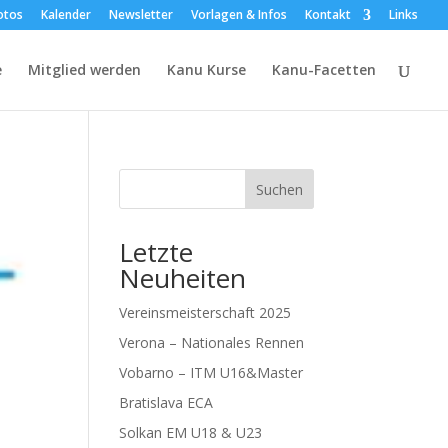
otos
Kalender
Newsletter
Vorlagen & Infos
Kontakt
Links
e
Mitglied werden
Kanu Kurse
Kanu-Facetten
Suchen
Letzte
Neuheiten
Vereinsmeisterschaft 2025
Verona – Nationales Rennen
Vobarno – ITM U16&Master
Bratislava ECA
Solkan EM U18 & U23