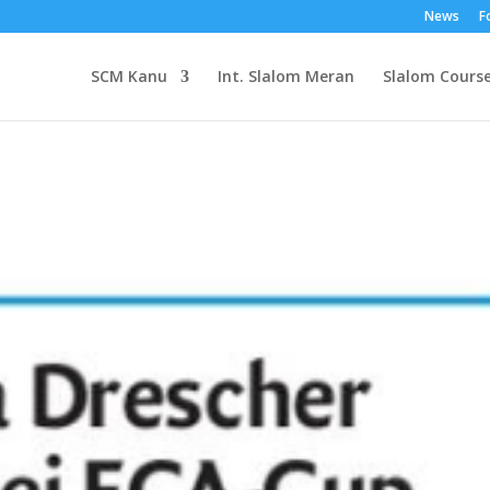
News
F
SCM Kanu
Int. Slalom Meran
Slalom Cours