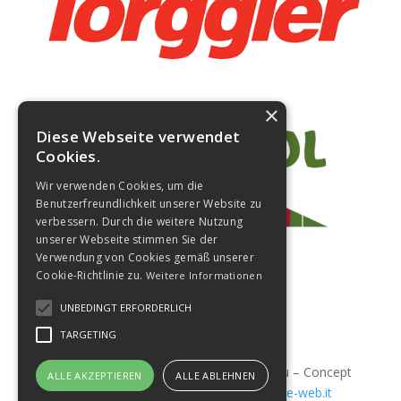
×
Diese Webseite verwendet
Cookies.
Wir verwenden Cookies, um die
Benutzerfreundlichkeit unserer Website zu
verbessern. Durch die weitere Nutzung
unserer Webseite stimmen Sie der
Verwendung von Cookies gemäß unserer
Cookie-Richtlinie zu.
Weitere Informationen
UNBEDINGT ERFORDERLICH
TARGETING
© Copyright Sportclub Meran Sektion Kanu – Concept
ALLE AKZEPTIEREN
ALLE ABLEHNEN
& Screendesign: Freelance –
www.freelance-web.it