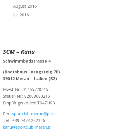
August 2016
Juli 2016
SCM – Kanu
Schwimmbadstrasse 4
(Bootshaus Lazagsteig 7B)
39012 Meran –
Italien (BZ)
Mwst-Nr.:
01465720215
Steuer-Nr.: 82008680215
Empfängerkodex: T04ZHR3
Pec:
sportclub-meran@pec.it
Tel.
+39 0473 232126
kanu@sportclub-meran.it