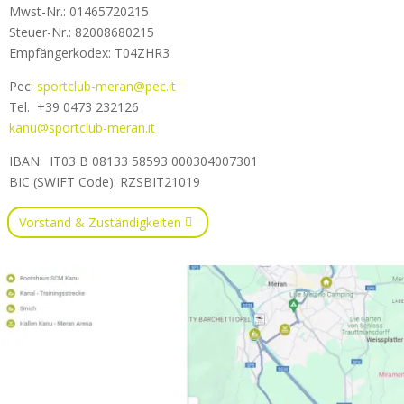
Mwst-Nr.:
01465720215
Steuer-Nr.: 82008680215
Empfängerkodex: T04ZHR3
Pec:
sportclub-meran@pec.it
Tel.
+39 0473 232126
kanu@sportclub-meran.it
IBAN: IT03 B 08133 58593 000304007301
BIC (SWIFT Code): RZSBIT21019
Vorstand & Zuständigkeiten