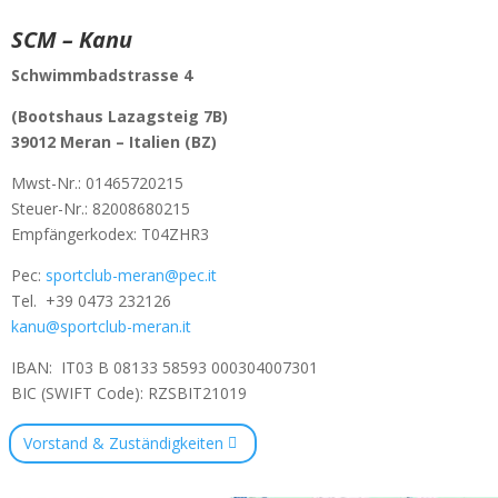
SCM – Kanu
Schwimmbadstrasse 4
(Bootshaus Lazagsteig 7B)
39012 Meran –
Italien (BZ)
Mwst-Nr.:
01465720215
Steuer-Nr.: 82008680215
Empfängerkodex: T04ZHR3
Pec:
sportclub-meran@pec.it
Tel.
+39 0473 232126
kanu@sportclub-meran.it
IBAN: IT03 B 08133 58593 000304007301
BIC (SWIFT Code): RZSBIT21019
Vorstand & Zuständigkeiten