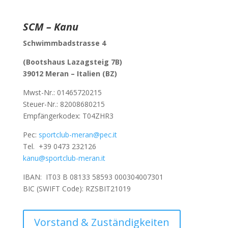
SCM – Kanu
Schwimmbadstrasse 4
(Bootshaus Lazagsteig 7B)
39012 Meran –
Italien (BZ)
Mwst-Nr.:
01465720215
Steuer-Nr.: 82008680215
Empfängerkodex: T04ZHR3
Pec:
sportclub-meran@pec.it
Tel.
+39 0473 232126
kanu@sportclub-meran.it
IBAN: IT03 B 08133 58593 000304007301
BIC (SWIFT Code): RZSBIT21019
Vorstand & Zuständigkeiten